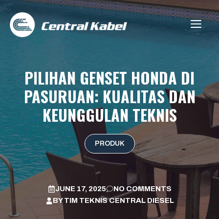
Skip
to
ME
content
PILIHAN GENSET HONDA DI
PASURUAN: KUALITAS DAN
KEUNGGULAN TEKNIS
PRODUK
JUNE 17, 2025
NO COMMENTS
BY
TIM TEKNIS CENTRAL DIESEL