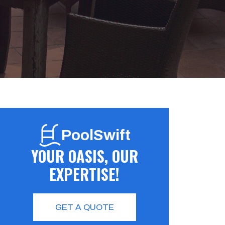
PoolSwift
YOUR OASIS, OUR
EXPERTISE!
GET A QUOTE