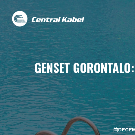
Skip
to
content
GENSET GORONTALO:
DECEM