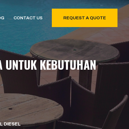
OG
CONTACT US
REQUEST A QUOTE
YA UNTUK KEBUTUHAN
L DIESEL