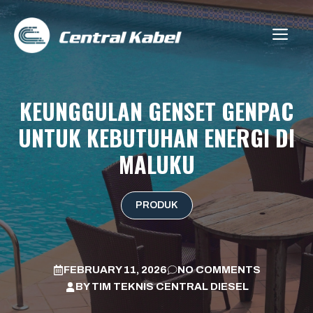
Skip
to
ME
content
KEUNGGULAN GENSET GENPAC
UNTUK KEBUTUHAN ENERGI DI
MALUKU
PRODUK
FEBRUARY 11, 2026
NO COMMENTS
BY
TIM TEKNIS CENTRAL DIESEL