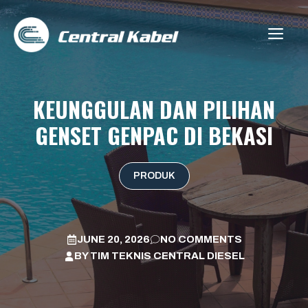
Skip
to
ME
content
KEUNGGULAN DAN PILIHAN
GENSET GENPAC DI BEKASI
PRODUK
JUNE 20, 2026
NO COMMENTS
BY
TIM TEKNIS CENTRAL DIESEL