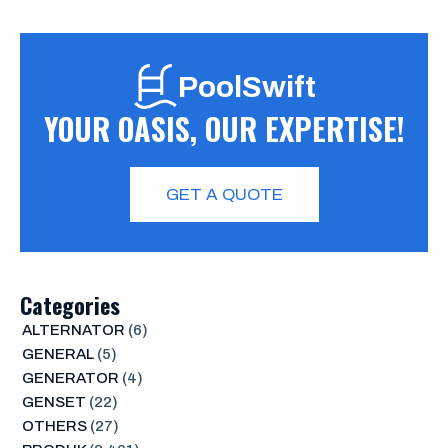
PoolSwift
YOUR OASIS, OUR EXPERTISE!
GET A QUOTE
Categories
ALTERNATOR
(6)
GENERAL
(5)
GENERATOR
(4)
GENSET
(22)
OTHERS
(27)