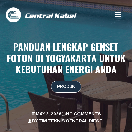
Skip
to
ME
content
PANDUAN LENGKAP GENSET
FOTON DI YOGYAKARTA UNTUK
KEBUTUHAN ENERGI ANDA
PRODUK
MAY 2, 2026
NO COMMENTS
BY
TIM TEKNIS CENTRAL DIESEL