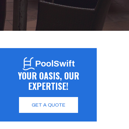
PoolSwift
YOUR OASIS, OUR
EXPERTISE!
GET A QUOTE