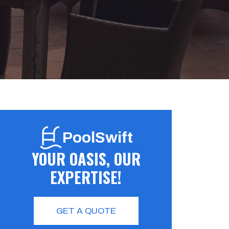
PoolSwift
YOUR OASIS, OUR
EXPERTISE!
GET A QUOTE