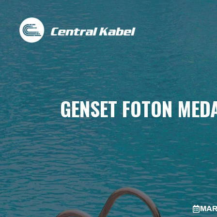
Skip
to
content
GENSET FOTON MED
MAR