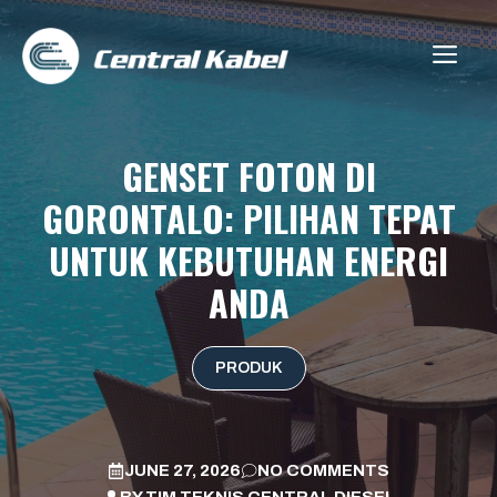
Skip
to
ME
content
GENSET FOTON DI
GORONTALO: PILIHAN TEPAT
UNTUK KEBUTUHAN ENERGI
ANDA
PRODUK
JUNE 27, 2026
NO COMMENTS