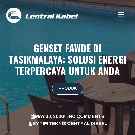
Skip
to
ME
content
GENSET FAWDE DI
TASIKMALAYA: SOLUSI ENERGI
TERPERCAYA UNTUK ANDA
PRODUK
MAY 30, 2026
NO COMMENTS
BY
TIM TEKNIS CENTRAL DIESEL