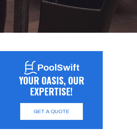
PoolSwift
YOUR OASIS, OUR
EXPERTISE!
GET A QUOTE