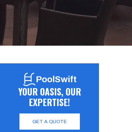
PoolSwift
YOUR OASIS, OUR
EXPERTISE!
GET A QUOTE