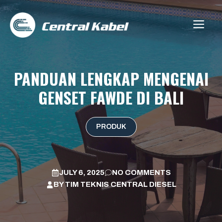
Skip
to
ME
content
PANDUAN LENGKAP MENGENAI
GENSET FAWDE DI BALI
PRODUK
JULY 6, 2025
NO COMMENTS
BY
TIM TEKNIS CENTRAL DIESEL