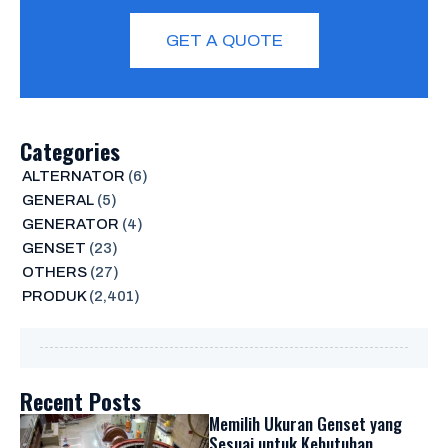
GET A QUOTE
Categories
ALTERNATOR
(6)
GENERAL
(5)
GENERATOR
(4)
GENSET
(23)
OTHERS
(27)
PRODUK
(2,401)
Recent Posts
Memilih Ukuran Genset yang
Sesuai untuk Kebutuhan