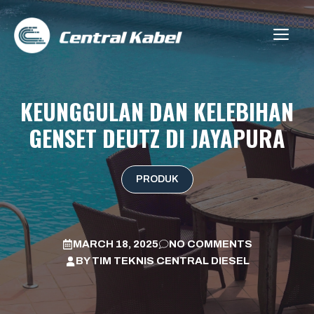
Skip
to
ME
content
KEUNGGULAN DAN KELEBIHAN
GENSET DEUTZ DI JAYAPURA
PRODUK
MARCH 18, 2025
NO COMMENTS
BY
TIM TEKNIS CENTRAL DIESEL