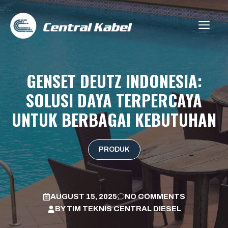
Skip
to
ME
content
GENSET DEUTZ INDONESIA:
SOLUSI DAYA TERPERCAYA
UNTUK BERBAGAI KEBUTUHAN
PRODUK
AUGUST 15, 2025
NO COMMENTS
BY
TIM TEKNIS CENTRAL DIESEL