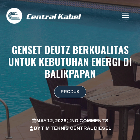
Skip
to
ME
content
GENSET DEUTZ BERKUALITAS
UNTUK KEBUTUHAN ENERGI DI
BALIKPAPAN
PRODUK
MAY 12, 2026
NO COMMENTS
BY
TIM TEKNIS CENTRAL DIESEL