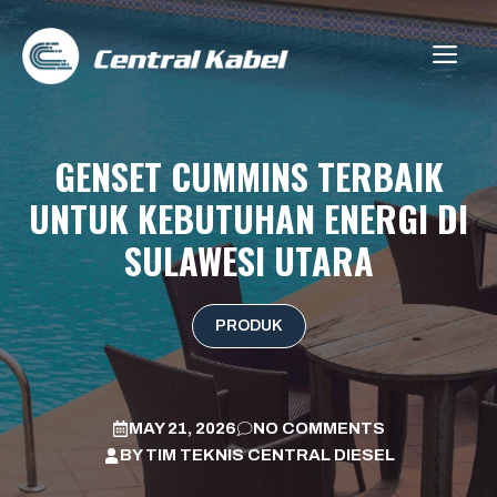
Skip
to
ME
content
GENSET CUMMINS TERBAIK
UNTUK KEBUTUHAN ENERGI DI
SULAWESI UTARA
PRODUK
MAY 21, 2026
NO COMMENTS
BY
TIM TEKNIS CENTRAL DIESEL