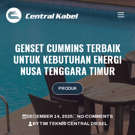
Skip
to
ME
content
GENSET CUMMINS TERBAIK
UNTUK KEBUTUHAN ENERGI
NUSA TENGGARA TIMUR
PRODUK
DECEMBER 14, 2025
NO COMMENTS
BY
TIM TEKNIS CENTRAL DIESEL