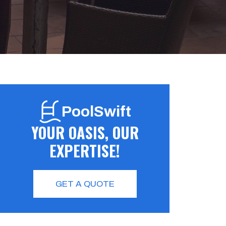
PoolSwift
YOUR OASIS, OUR
EXPERTISE!
GET A QUOTE