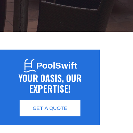
PoolSwift
YOUR OASIS, OUR
EXPERTISE!
GET A QUOTE