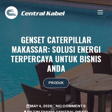
Skip
to
ME
content
GENSET CATERPILLAR
MAKASSAR: SOLUSI ENERGI
TERPERCAYA UNTUK BISNIS
ANDA
PRODUK
MAY 4, 2026
NO COMMENTS