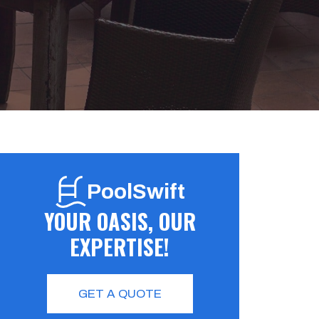
PoolSwift
YOUR OASIS, OUR
EXPERTISE!
GET A QUOTE