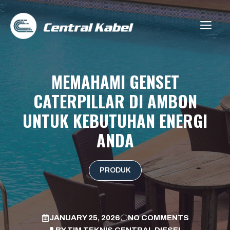
Skip
to
ME
content
MEMAHAMI GENSET
CATERPILLAR DI AMBON
UNTUK KEBUTUHAN ENERGI
ANDA
PRODUK
JANUARY 25, 2026
NO COMMENTS