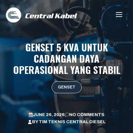
Skip
to
ME
content
GENSET 5 KVA UNTUK
CADANGAN DAYA
OPERASIONAL YANG STABIL
GENSET
JUNE 26, 2026
NO COMMENTS
BY
TIM TEKNIS CENTRAL DIESEL