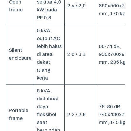
Open
sekitar 4,0
2,4 / 2,9
860x560x720
frame
kW pada
mm, 170 kg
PF 0,8
5 kVA,
output AC
lebih halus
66-74 dB,
Silent
di area
2,6 / 3,1
930x780x980
enclosure
dekat
mm, 235 kg
ruang
kerja
5 kVA,
distribusi
daya
78-86 dB,
Portable
fleksibel
2,2 / 2,8
740x430x760
frame
saat
mm, 145 kg
berpindah