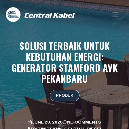
Skip
to
ME
content
SOLUSI TERBAIK UNTUK
KEBUTUHAN ENERGI:
GENERATOR STAMFORD AVK
PEKANBARU
PRODUK
JUNE 29, 2026
NO COMMENTS