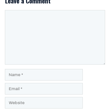
Leave a Comment
Comment
Name
Email
Website