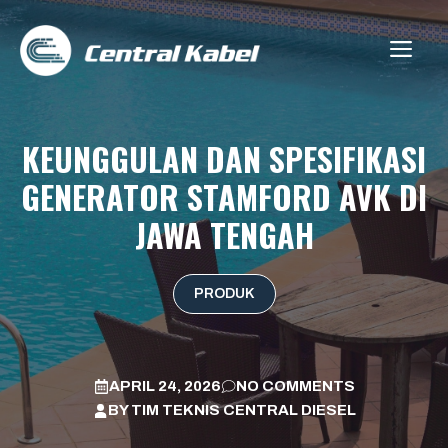
Skip
to
ME
content
KEUNGGULAN DAN SPESIFIKASI
GENERATOR STAMFORD AVK DI
JAWA TENGAH
PRODUK
APRIL 24, 2026
NO COMMENTS
BY
TIM TEKNIS CENTRAL DIESEL