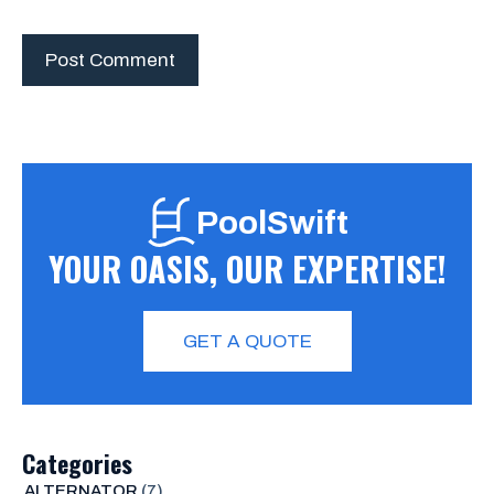
PoolSwift
YOUR OASIS, OUR EXPERTISE!
GET A QUOTE
Categories
ALTERNATOR
(7)