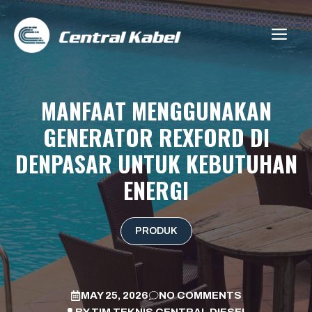
Skip
to
ME
content
MANFAAT MENGGUNAKAN
GENERATOR REXFORD DI
DENPASAR UNTUK KEBUTUHAN
ENERGI
PRODUK
MAY 25, 2026
NO COMMENTS