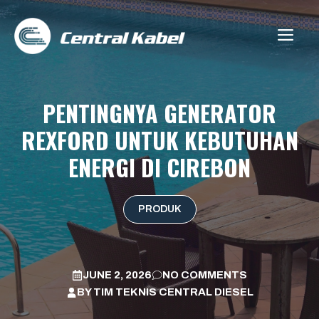
Skip
to
ME
content
PENTINGNYA GENERATOR
REXFORD UNTUK KEBUTUHAN
ENERGI DI CIREBON
PRODUK
JUNE 2, 2026
NO COMMENTS
BY
TIM TEKNIS CENTRAL DIESEL