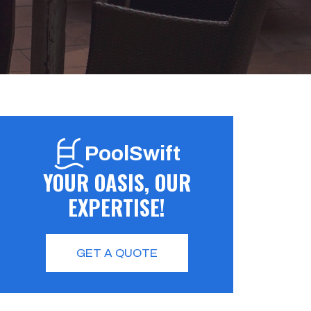
PoolSwift
YOUR OASIS, OUR
EXPERTISE!
GET A QUOTE