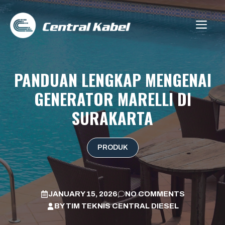
Skip
to
ME
content
PANDUAN LENGKAP MENGENAI
GENERATOR MARELLI DI
SURAKARTA
PRODUK
JANUARY 15, 2026
NO COMMENTS
BY
TIM TEKNIS CENTRAL DIESEL