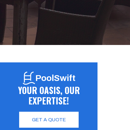
PoolSwift
YOUR OASIS, OUR
EXPERTISE!
GET A QUOTE