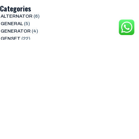
Categories
ALTERNATOR
(6)
GENERAL
(5)
GENERATOR
(4)
GENSET
(22)
OTHERS
(27)
PRODUK
(2,401)
Recent Posts
Mengatasi Kebisingan Genset,
Solusi dan Standar untuk
Lingkungan Industri
August 6, 2026
Kenapa Genset Tidak Mau Masuk
Beban? Penyebab Umum dan
Solusi Teknis