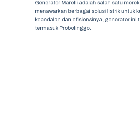
Generator Marelli adalah salah satu mere
menawarkan berbagai solusi listrik untuk k
keandalan dan efisiensinya, generator ini 
termasuk Probolinggo.
Perusahaan Marelli sendiri memiliki reput
tinggi. Dengan teknologi canggih dan ino
berbagai aplikasi, mulai dari pertambangan
Daya tarik utama dari generator Marelli te
Pendekatan yang berfokus pada efisiensi 
cerdas untuk berbagai kebutuhan. Kebera
pengguna lokal untuk mengakses teknolog
Sejarah dan Perkemban
Generator Marelli memiliki sejarah yang kay