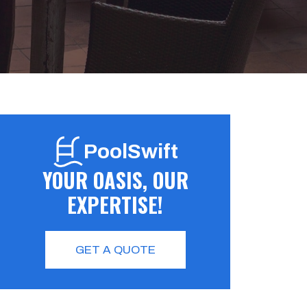
PoolSwift
YOUR OASIS, OUR
EXPERTISE!
GET A QUOTE