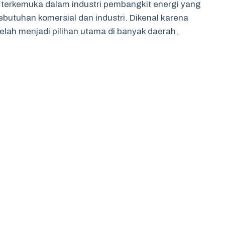
k terkemuka dalam industri pembangkit energi yang
ebutuhan komersial dan industri. Dikenal karena
telah menjadi pilihan utama di banyak daerah,
asi yang kuat dalam menyediakan produk berkualitas
vasi berkelanjutan, generator Marelli mendukung
 hingga konstruksi, serta sektor energi terbarukan.
rletak pada kinerja tinggi dan ramah lingkungan.
energi menjadi nilai tambah, menjadikannya pilihan
daannya di Probolinggo menciptakan peluang bagi
i modern demi mendukung aktivitas sehari-hari.
gan Generator Marelli
a, dimulai dari tahun 1891 di Italia. Perusahaan ini