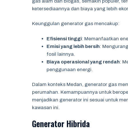
gas alam dan biogas, semakin populer, te
ketersediaannya dan biaya yang lebih eko
Keunggulan generator gas mencakup:
Efisiensi tinggi
: Memanfaatkan ener
Emisi yang lebih bersih
: Mengurang
fosil lainnya.
Biaya operasional yang rendah
: M
penggunaan energi.
Dalam konteks Medan, generator gas memilik
perumahan. Kemampuannya untuk beroperas
menjadikan generator ini sesuai untuk me
kawasan ini.
Generator Hibrida