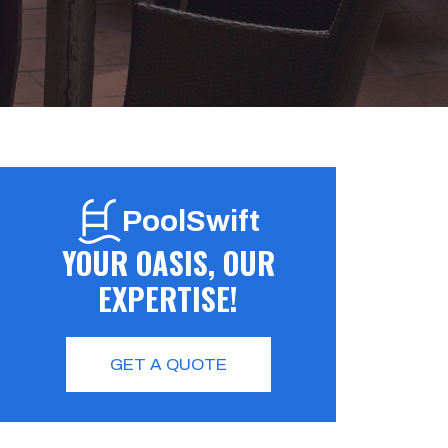
PoolSwift
YOUR OASIS, OUR
EXPERTISE!
GET A QUOTE