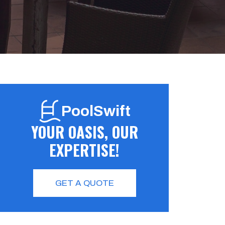
PoolSwift
YOUR OASIS, OUR
EXPERTISE!
GET A QUOTE