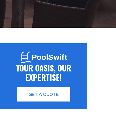
PoolSwift
YOUR OASIS, OUR
EXPERTISE!
GET A QUOTE