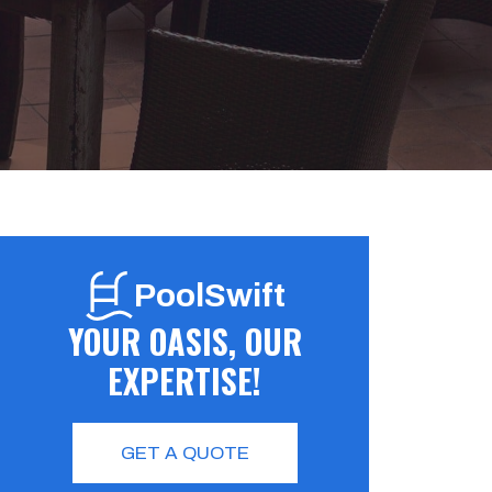
PoolSwift
YOUR OASIS, OUR
EXPERTISE!
GET A QUOTE