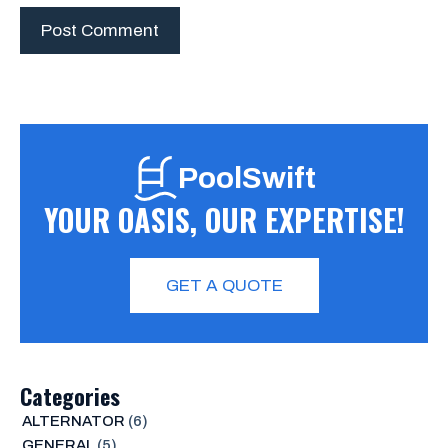
PoolSwift
YOUR OASIS, OUR EXPERTISE!
GET A QUOTE
Categories
ALTERNATOR
(6)
GENERAL
(5)