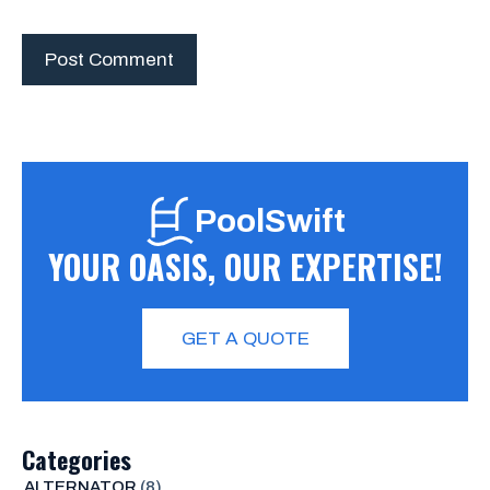
PoolSwift
YOUR OASIS, OUR EXPERTISE!
GET A QUOTE
Categories
ALTERNATOR
(8)