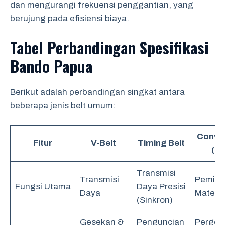
dan mengurangi frekuensi penggantian, yang
berujung pada efisiensi biaya.
Tabel Perbandingan Spesifikasi
Bando Papua
Berikut adalah perbandingan singkat antara
beberapa jenis belt umum:
Convey
Fitur
V-Belt
Timing Belt
(Ka
Transmisi
Transmisi
Pemind
Fungsi Utama
Daya Presisi
Daya
Materia
(Sinkron)
Gesekan &
Penguncian
Perger