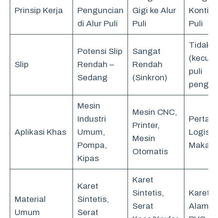
Prinsip Kerja
Penguncian
Gigi ke Alur
Kontinu
di Alur Puli
Puli
Puli
Tidak 
Potensi Slip
Sangat
(kecual
Slip
Rendah –
Rendah
puli
Sedang
(Sinkron)
pengge
Mesin
Mesin CNC,
Industri
Pertam
Printer,
Aplikasi Khas
Umum,
Logistik
Mesin
Pompa,
Makan
Otomatis
Kipas
Karet
Karet
Sintetis,
Karet
Material
Sintetis,
Serat
Alam/Si
Umum
Serat