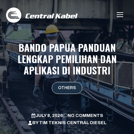
Skip
to
ME
content
BANDO PAPUA PANDUAN
LENGKAP PEMILIHAN DAN
APLIKASI DI INDUSTRI
OTHERS
JULY 8, 2026
NO COMMENTS
BY
TIM TEKNIS CENTRAL DIESEL