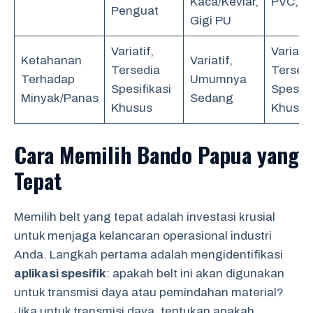
Kaca/Kevlar,
PVC, P
Penguat
Gigi PU
Variatif,
Variatif
Ketahanan
Variatif,
Tersedia
Tersed
Terhadap
Umumnya
Spesifikasi
Spesifi
Minyak/Panas
Sedang
Khusus
Khusus
Cara Memilih Bando Papua yang
Tepat
Memilih belt yang tepat adalah investasi krusial
untuk menjaga kelancaran operasional industri
Anda. Langkah pertama adalah mengidentifikasi
aplikasi spesifik
: apakah belt ini akan digunakan
untuk transmisi daya atau pemindahan material?
Jika untuk transmisi daya, tentukan apakah