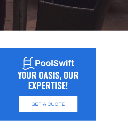
PoolSwift
YOUR OASIS, OUR
EXPERTISE!
GET A QUOTE