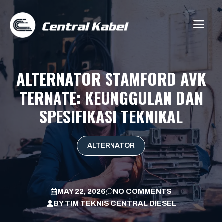
Skip
to
ME
content
ALTERNATOR STAMFORD AVK
TERNATE: KEUNGGULAN DAN
SPESIFIKASI TEKNIKAL
ALTERNATOR
MAY 22, 2026
NO COMMENTS
BY
TIM TEKNIS CENTRAL DIESEL