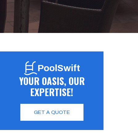
PoolSwift
YOUR OASIS, OUR
EXPERTISE!
GET A QUOTE