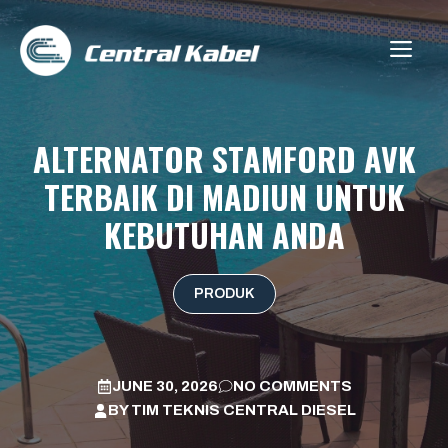
Skip
to
ME
content
ALTERNATOR STAMFORD AVK
TERBAIK DI MADIUN UNTUK
KEBUTUHAN ANDA
PRODUK
JUNE 30, 2026
NO COMMENTS
BY
TIM TEKNIS CENTRAL DIESEL