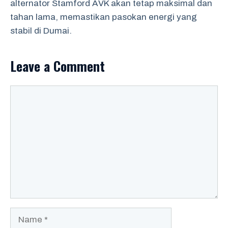
alternator Stamford AVK akan tetap maksimal dan
tahan lama, memastikan pasokan energi yang
stabil di Dumai.
Leave a Comment
Comment
Name