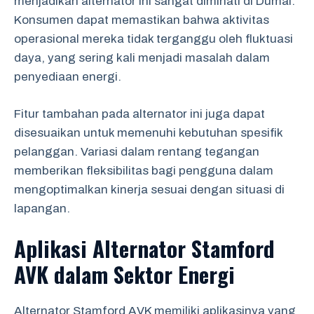
menjadikan alternator ini sangat diminati di Dumai.
Konsumen dapat memastikan bahwa aktivitas
operasional mereka tidak terganggu oleh fluktuasi
daya, yang sering kali menjadi masalah dalam
penyediaan energi.
Fitur tambahan pada alternator ini juga dapat
disesuaikan untuk memenuhi kebutuhan spesifik
pelanggan. Variasi dalam rentang tegangan
memberikan fleksibilitas bagi pengguna dalam
mengoptimalkan kinerja sesuai dengan situasi di
lapangan.
Aplikasi Alternator Stamford
AVK dalam Sektor Energi
Alternator Stamford AVK memiliki aplikasinya yang