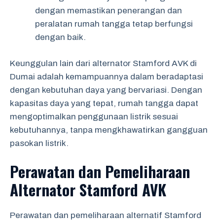
dengan memastikan penerangan dan
peralatan rumah tangga tetap berfungsi
dengan baik.
Keunggulan lain dari alternator Stamford AVK di
Dumai adalah kemampuannya dalam beradaptasi
dengan kebutuhan daya yang bervariasi. Dengan
kapasitas daya yang tepat, rumah tangga dapat
mengoptimalkan penggunaan listrik sesuai
kebutuhannya, tanpa mengkhawatirkan gangguan
pasokan listrik.
Perawatan dan Pemeliharaan
Alternator Stamford AVK
Perawatan dan pemeliharaan alternatif Stamford