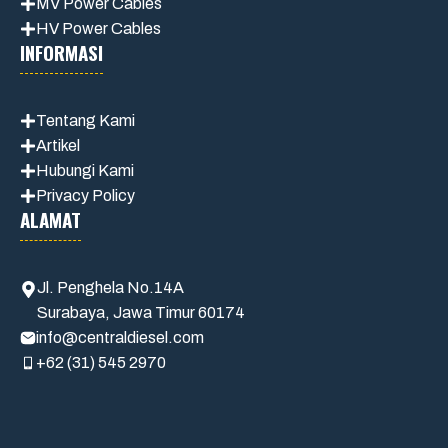
MV Power Cables
HV Power Cables
INFORMASI
Tentang Kami
Artikel
Hubungi Kami
Privacy Policy
ALAMAT
Jl. Penghela No.14A
Surabaya, Jawa Timur 60174
info@centraldiesel.com
+62 (31) 545 2970