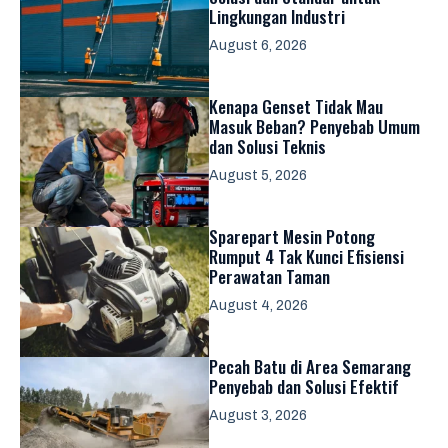
Lingkungan Industri
August 6, 2026
Kenapa Genset Tidak Mau
Masuk Beban? Penyebab Umum
dan Solusi Teknis
August 5, 2026
Sparepart Mesin Potong
Rumput 4 Tak Kunci Efisiensi
Perawatan Taman
August 4, 2026
Pecah Batu di Area Semarang
Penyebab dan Solusi Efektif
August 3, 2026