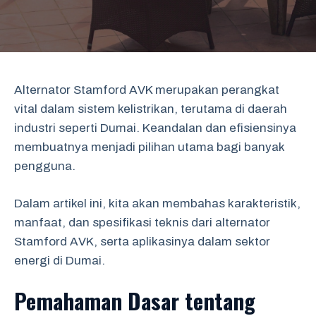
Alternator Stamford AVK merupakan perangkat
vital dalam sistem kelistrikan, terutama di daerah
industri seperti Dumai. Keandalan dan efisiensinya
membuatnya menjadi pilihan utama bagi banyak
pengguna.
Dalam artikel ini, kita akan membahas karakteristik,
manfaat, dan spesifikasi teknis dari alternator
Stamford AVK, serta aplikasinya dalam sektor
energi di Dumai.
Pemahaman Dasar tentang