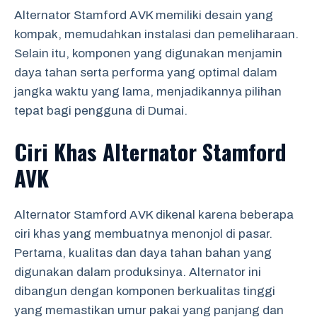
Alternator Stamford AVK memiliki desain yang
kompak, memudahkan instalasi dan pemeliharaan.
Selain itu, komponen yang digunakan menjamin
daya tahan serta performa yang optimal dalam
jangka waktu yang lama, menjadikannya pilihan
tepat bagi pengguna di Dumai.
Ciri Khas Alternator Stamford
AVK
Alternator Stamford AVK dikenal karena beberapa
ciri khas yang membuatnya menonjol di pasar.
Pertama, kualitas dan daya tahan bahan yang
digunakan dalam produksinya. Alternator ini
dibangun dengan komponen berkualitas tinggi
yang memastikan umur pakai yang panjang dan