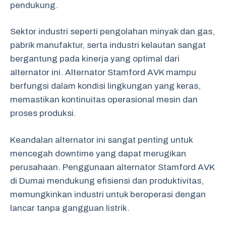
pendukung.
Sektor industri seperti pengolahan minyak dan gas,
pabrik manufaktur, serta industri kelautan sangat
bergantung pada kinerja yang optimal dari
alternator ini. Alternator Stamford AVK mampu
berfungsi dalam kondisi lingkungan yang keras,
memastikan kontinuitas operasional mesin dan
proses produksi.
Keandalan alternator ini sangat penting untuk
mencegah downtime yang dapat merugikan
perusahaan. Penggunaan alternator Stamford AVK
di Dumai mendukung efisiensi dan produktivitas,
memungkinkan industri untuk beroperasi dengan
lancar tanpa gangguan listrik.