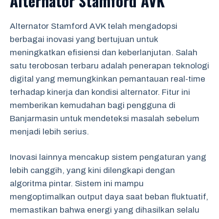
Alternator Stamford AVK
Alternator Stamford AVK telah mengadopsi
berbagai inovasi yang bertujuan untuk
meningkatkan efisiensi dan keberlanjutan. Salah
satu terobosan terbaru adalah penerapan teknologi
digital yang memungkinkan pemantauan real-time
terhadap kinerja dan kondisi alternator. Fitur ini
memberikan kemudahan bagi pengguna di
Banjarmasin untuk mendeteksi masalah sebelum
menjadi lebih serius.
Inovasi lainnya mencakup sistem pengaturan yang
lebih canggih, yang kini dilengkapi dengan
algoritma pintar. Sistem ini mampu
mengoptimalkan output daya saat beban fluktuatif,
memastikan bahwa energi yang dihasilkan selalu