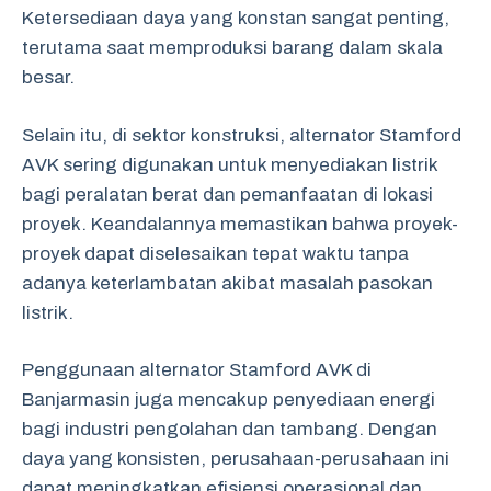
Ketersediaan daya yang konstan sangat penting,
terutama saat memproduksi barang dalam skala
besar.
Selain itu, di sektor konstruksi, alternator Stamford
AVK sering digunakan untuk menyediakan listrik
bagi peralatan berat dan pemanfaatan di lokasi
proyek. Keandalannya memastikan bahwa proyek-
proyek dapat diselesaikan tepat waktu tanpa
adanya keterlambatan akibat masalah pasokan
listrik.
Penggunaan alternator Stamford AVK di
Banjarmasin juga mencakup penyediaan energi
bagi industri pengolahan dan tambang. Dengan
daya yang konsisten, perusahaan-perusahaan ini
dapat meningkatkan efisiensi operasional dan