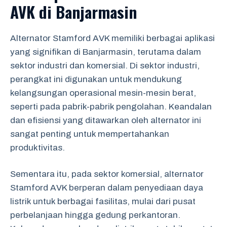
AVK di Banjarmasin
Alternator Stamford AVK memiliki berbagai aplikasi
yang signifikan di Banjarmasin, terutama dalam
sektor industri dan komersial. Di sektor industri,
perangkat ini digunakan untuk mendukung
kelangsungan operasional mesin-mesin berat,
seperti pada pabrik-pabrik pengolahan. Keandalan
dan efisiensi yang ditawarkan oleh alternator ini
sangat penting untuk mempertahankan
produktivitas.
Sementara itu, pada sektor komersial, alternator
Stamford AVK berperan dalam penyediaan daya
listrik untuk berbagai fasilitas, mulai dari pusat
perbelanjaan hingga gedung perkantoran.