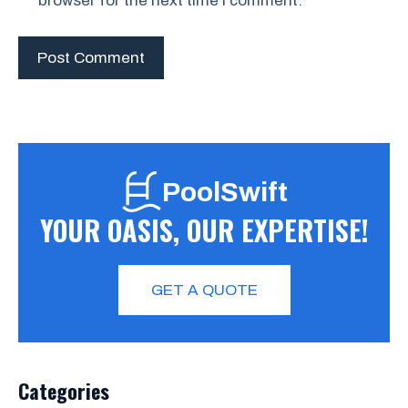
browser for the next time I comment.
PoolSwift
YOUR OASIS, OUR EXPERTISE!
GET A QUOTE
Categories