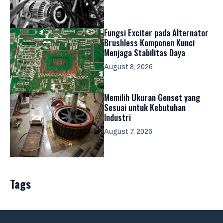
Fungsi Exciter pada Alternator
Brushless Komponen Kunci
Menjaga Stabilitas Daya
August 8, 2026
Memilih Ukuran Genset yang
Sesuai untuk Kebutuhan
Industri
August 7, 2026
Tags