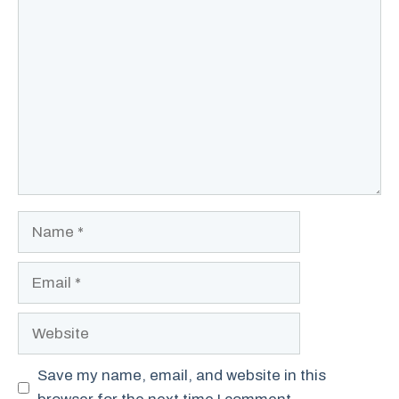
Comment
Name
Email
Website
Save my name, email, and website in this