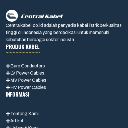
Centralkabel.co.id adalah penyedia kabel listrik berkualitas
tinggi di Indonesia yang berdedikasi untuk memenuhi
kebutuhan berbagai sektor industri.
PRODUK KABEL
Bare Conductors
LV Power Cables
MV Power Cables
HV Power Cables
INFORMASI
Tentang Kami
Artikel
Hubungi Kami