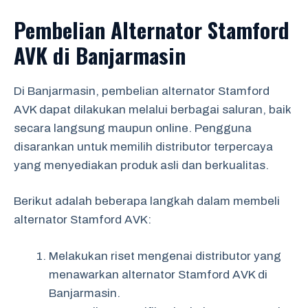
Pembelian Alternator Stamford
AVK di Banjarmasin
Di Banjarmasin, pembelian alternator Stamford
AVK dapat dilakukan melalui berbagai saluran, baik
secara langsung maupun online. Pengguna
disarankan untuk memilih distributor terpercaya
yang menyediakan produk asli dan berkualitas.
Berikut adalah beberapa langkah dalam membeli
alternator Stamford AVK:
Melakukan riset mengenai distributor yang
menawarkan alternator Stamford AVK di
Banjarmasin.