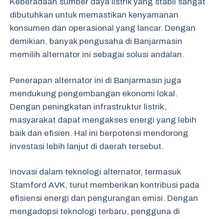
Keberadaan sumber daya listrik yang stabil sangat
dibutuhkan untuk memastikan kenyamanan
konsumen dan operasional yang lancar. Dengan
demikian, banyak pengusaha di Banjarmasin
memilih alternator ini sebagai solusi andalan.
Penerapan alternator ini di Banjarmasin juga
mendukung pengembangan ekonomi lokal.
Dengan peningkatan infrastruktur listrik,
masyarakat dapat mengakses energi yang lebih
baik dan efisien. Hal ini berpotensi mendorong
investasi lebih lanjut di daerah tersebut.
Inovasi dalam teknologi alternator, termasuk
Stamford AVK, turut memberikan kontribusi pada
efisiensi energi dan pengurangan emisi. Dengan
mengadopsi teknologi terbaru, pengguna di