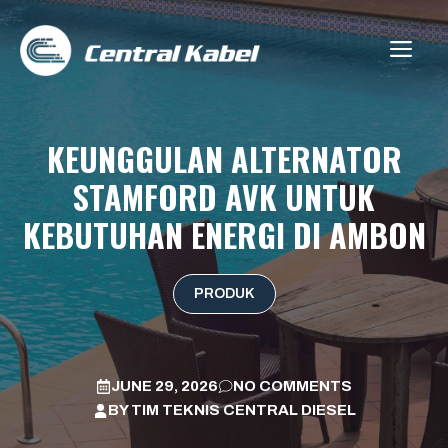
Skip
to
ME
content
KEUNGGULAN ALTERNATOR
STAMFORD AVK UNTUK
KEBUTUHAN ENERGI DI AMBON
PRODUK
JUNE 29, 2026
NO COMMENTS
BY
TIM TEKNIS CENTRAL DIESEL