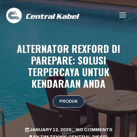
Skip
to
ME
content
ALTERNATOR REXFORD DI
PAREPARE: SOLUSI
TERPERCAYA UNTUK
KENDARAAN ANDA
PRODUK
JANUARY 12, 2026
NO COMMENTS