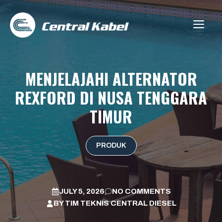
Skip
to
ME
content
MENJELAJAHI ALTERNATOR
REXFORD DI NUSA TENGGARA
TIMUR
PRODUK
JULY 5, 2026
NO COMMENTS
BY
TIM TEKNIS CENTRAL DIESEL