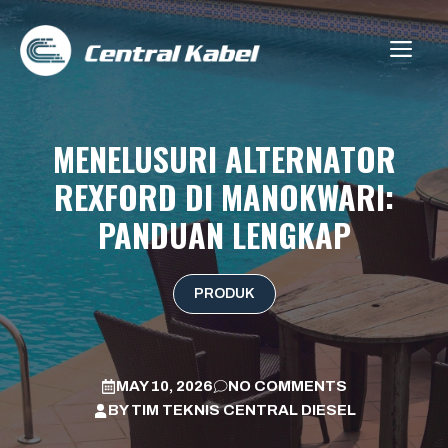
Skip
to
ME
content
MENELUSURI ALTERNATOR
REXFORD DI MANOKWARI:
PANDUAN LENGKAP
PRODUK
MAY 10, 2026
NO COMMENTS
BY
TIM TEKNIS CENTRAL DIESEL